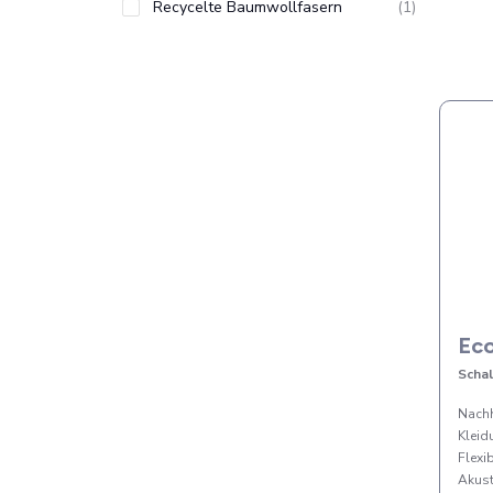
Recycelte Baumwollfasern
(
1
)
Eco
Scha
Nachh
Kleid
Flexi
Akus