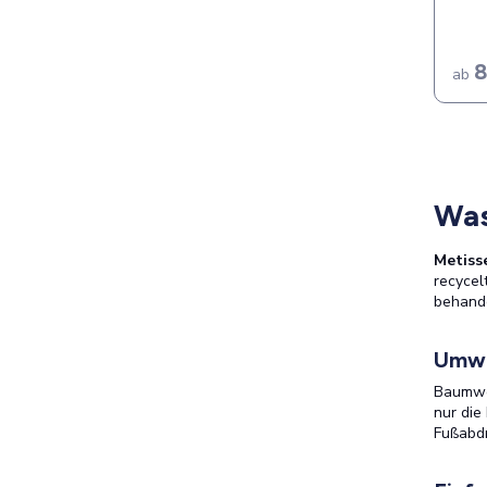
8
ab
Was
Metiss
recycel
behande
Umwe
Baumwol
nur die
Fußabdr