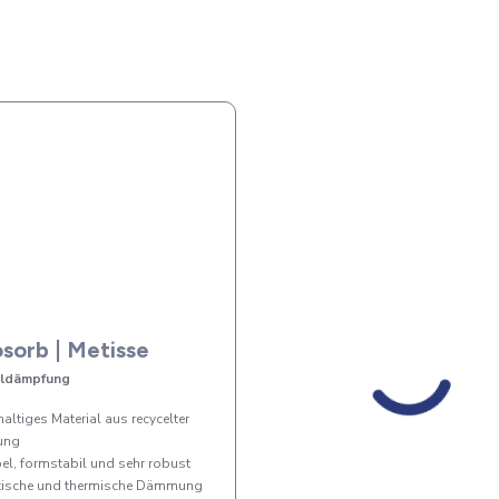
sorb | Metisse
lldämpfung
altiges Material aus recycelter
ung
bel, formstabil und sehr robust
tische und thermische Dämmung