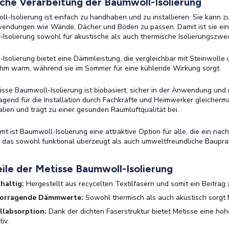
ache Verarbeitung der Baumwoll-Isolierung
l-Isolierung ist einfach zu handhaben und zu installieren. Sie kann 
ndungen wie Wände, Dächer und Böden zu passen. Damit ist sie eine v
-Isolierung sowohl für akustische als auch thermische Isolierungszwe
-Isolierung bietet eine Dämmleistung, die vergleichbar mit Steinwolle 
m warm, während sie im Sommer für eine kühlende Wirkung sorgt.
isse Baumwoll-Isolierung ist biobasiert, sicher in der Anwendung und re
agend für die Installation durch Fachkräfte und Heimwerker gleicherm
lien und trägt zu einer gesunden Raumluftqualität bei.
mt ist Baumwoll-Isolierung eine attraktive Option für alle, die ein nach
 das sowohl funktional überzeugt als auch umweltfreundliche Bauprak
ile der Metisse Baumwoll-Isolierung
haltig:
Hergestellt aus recycelten Textilfasern und somit ein Beitrag z
orragende Dämmwerte:
Sowohl thermisch als auch akustisch sorgt 
llabsorption:
Dank der dichten Faserstruktur bietet Metisse eine hoh
tiv.