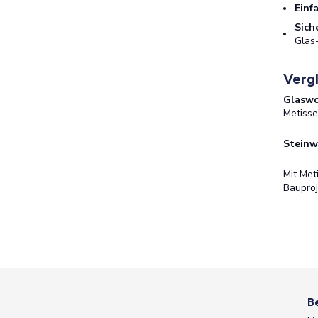
Einf
Sich
Glas-
Vergl
Glaswo
Metisse
Steinw
Mit Met
Bauproj
B