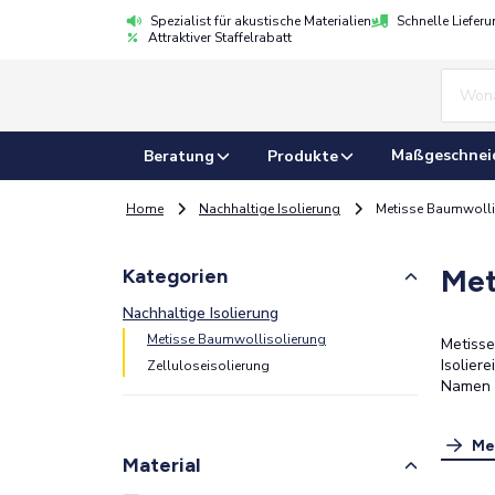
Spezialist für akustische Materialien
Schnelle Liefer
Attraktiver Staffelrabatt
Maßgeschnei
Beratung
Produkte
Home
Nachhaltige Isolierung
Metisse Baumwolli
Met
Kategorien
Nachhaltige Isolierung
Metisse Baumwollisolierung
Metisse
Isolier
Zelluloseisolierung
Namen E
Me
Material