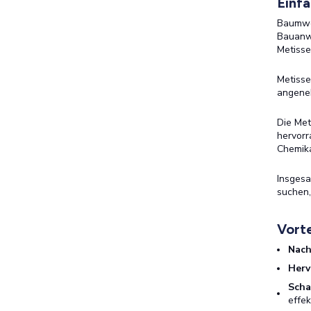
Einf
Baumwol
Bauanwe
Metisse
Metisse
angeneh
Die Met
hervorr
Chemika
Insgesa
suchen,
Vorte
Nach
Herv
Scha
effek