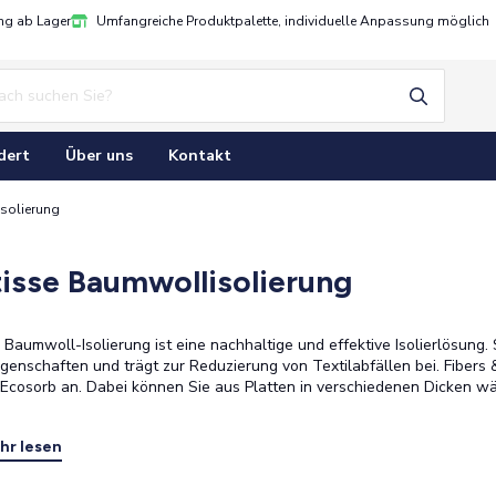
ung ab Lager
Umfangreiche Produktpalette, individuelle Anpassung möglich
dert
Über uns
Kontakt
solierung
isse Baumwollisolierung
 Baumwoll-Isolierung ist eine nachhaltige und effektive Isolierlösung
eigenschaften und trägt zur Reduzierung von Textilabfällen bei. Fiber
cosorb an. Dabei können Sie aus Platten in verschiedenen Dicken wähl
hr lesen