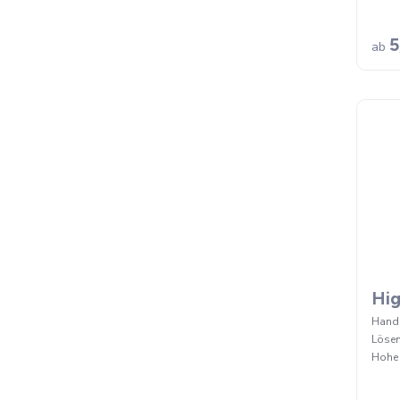
5
ab
Hig
Handl
Lösem
Hohe