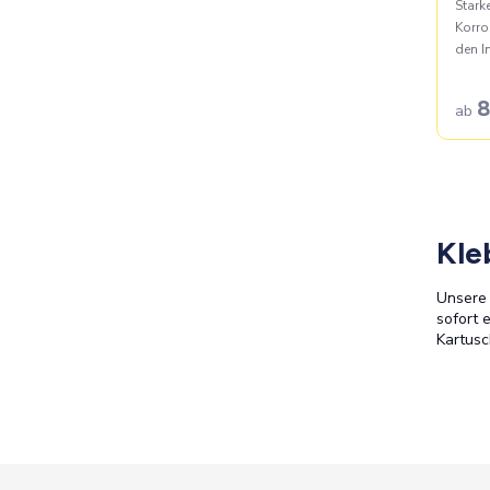
Stark
Korro
den I
8
ab
Kle
Unsere 
sofort 
Kartusc