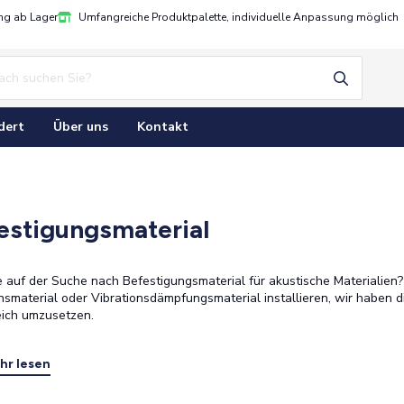
ung ab Lager
Umfangreiche Produktpalette, individuelle Anpassung möglich
dert
Über uns
Kontakt
estigungsmaterial
e auf der Suche nach Befestigungsmaterial für akustische Materialien?
onsmaterial oder Vibrationsdämpfungsmaterial installieren, wir haben d
eich umzusetzen.
hr lesen