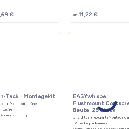
,69 €
11,22 €
ab
h-Tack | Montagekit
EASYwhisper
Flushmount Corkscr
icher Dichtstoffsprüher
Beutel 25 Stück
ittelfrei
 Anfangshaftung
Unsichtbare, elegante Montage de
EASYwhisper Paneele