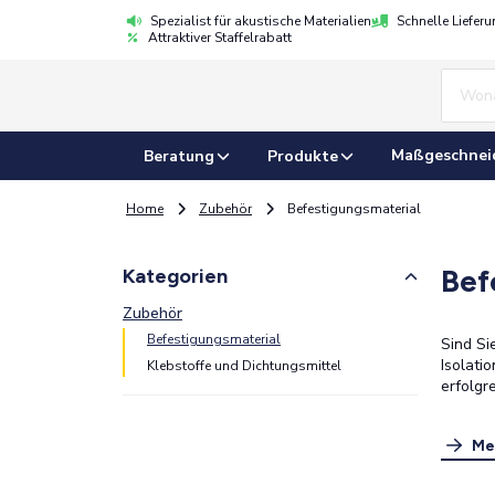
Spezialist für akustische Materialien
Schnelle Liefer
Attraktiver Staffelrabatt
Maßgeschnei
Beratung
Produkte
Home
Zubehör
Befestigungsmaterial
Bef
Kategorien
Zubehör
Befestigungsmaterial
Sind Si
Isolati
Klebstoffe und Dichtungsmittel
erfolgr
Me