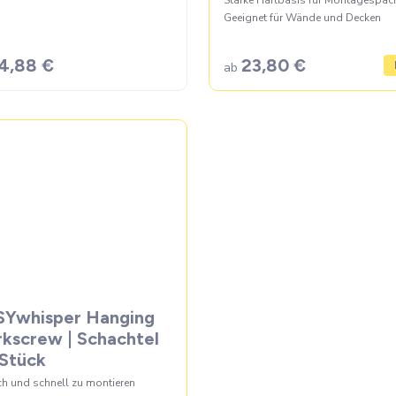
Starke Haftbasis für Montagespac
Geeignet für Wände und Decken
4,88 €
23,80 €
ab
SYwhisper Hanging
kscrew | Schachtel
Stück
ch und schnell zu montieren