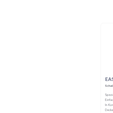
EA
Scha
Spezie
Einfa
In Ko
Decke