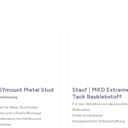
SYmount Metal Stud
Stauf | MKD Extrem
Tack Bauklebstoff
lldämmung
Für das Verkleben von akustischen
ll für Metal Stud Profile
Materialien
che und schnelle Montage
Direkt einsatzbereit
mbination mit EASYmount
Ausgezeichnete Anfangshaftung
nhalter